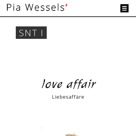
SNT I
love affair
Liebesaffäre