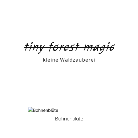
tiny forest magic
kleine Waldzauberei
Bohnenblüte