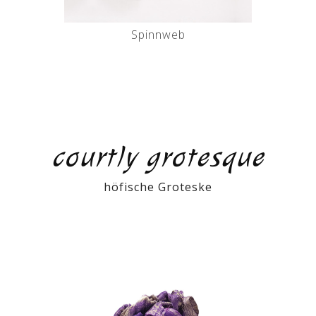
Spinnweb
courtly grotesque
höfische Groteske