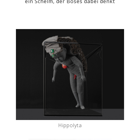
ein Schelm, der Böses dabei denkt
Hippolyta